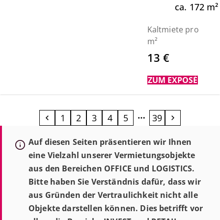
ca.
172
m²
Kaltmiete pro
m²
13 €
ZUM EXPOSÉ
1
2
3
4
5
39
Auf diesen Seiten präsentieren wir Ihnen
eine Vielzahl unserer Vermietungsobjekte
aus den Bereichen OFFICE und LOGISTICS.
Bitte haben Sie Verständnis dafür, dass wir
aus Gründen der Vertraulichkeit nicht alle
Objekte darstellen können. Dies betrifft vor