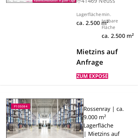
41469 Neuss
Lagerfläche
min.
teilbare
ca.
2.500
m²
Fläche
ca.
2.500
m²
Mietzins auf
Anfrage
ZUM EXPOSÉ
P105084
Rossenray | ca.
9.000 m²
Lagerfläche
| Mietzins auf