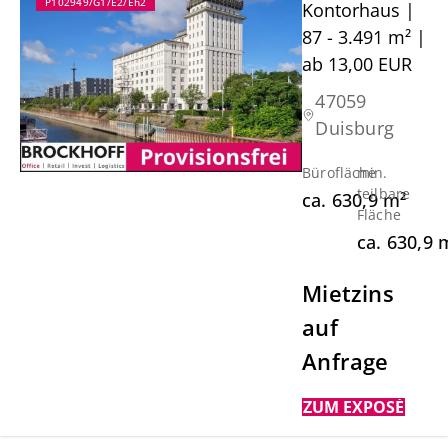
P102949/G1/E2/Eh2
Kontorhaus |
87 - 3.491 m² |
ab 13,00 EUR
47059
Duisburg
Bürofläche
min.
teilbare
ca.
630,9
m²
Fläche
ca.
630,9
Mietzins
auf
Anfrage
ZUM EXPOSÉ