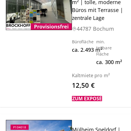
m² | tolle, moderne
Büros mit Terrasse |
zentrale Lage
44787 Bochum
Bürofläche
min.
teilbare
ca.
2.493
m²
Fläche
ca.
300
m²
Kaltmiete pro m²
12,50 €
ZUM EXPOSÉ
P104018
Mülheim Speldorf |