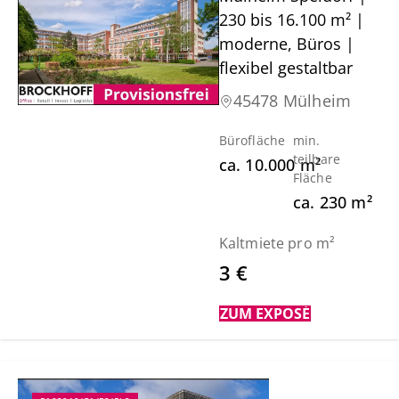
230 bis 16.100 m² |
moderne, Büros |
flexibel gestaltbar
45478 Mülheim
Bürofläche
min.
teilbare
ca.
10.000
m²
Fläche
ca.
230
m²
Kaltmiete pro m²
3 €
ZUM EXPOSÉ