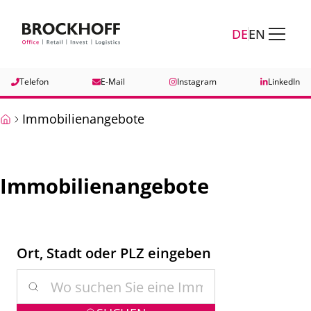
Zum Hauptinhalt springen
Zum Fuß springen
DE
EN
Telefon
E-Mail
Instagram
LinkedIn
Immobilienangebote
Immobilienangebote
Ort, Stadt oder PLZ eingeben