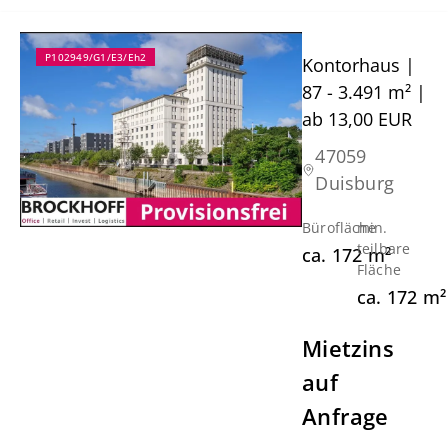
P102949/G1/E3/Eh2
Kontorhaus |
87 - 3.491 m² |
ab 13,00 EUR
47059
Duisburg
Bürofläche
min.
teilbare
ca.
172
m²
Fläche
ca.
172
m²
Mietzins
auf
Anfrage