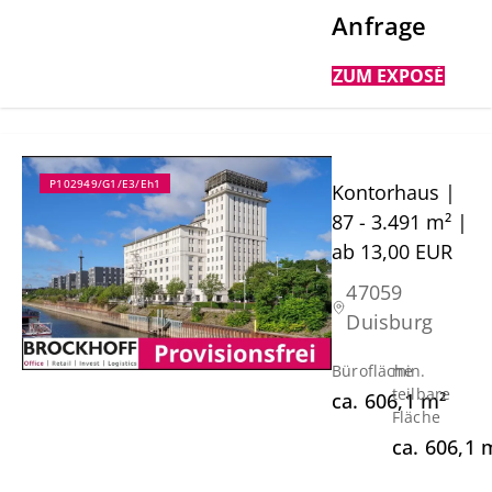
Anfrage
ZUM EXPOSÉ
P102949/G1/E3/Eh1
Kontorhaus |
87 - 3.491 m² |
ab 13,00 EUR
47059
Duisburg
Bürofläche
min.
teilbare
ca.
606,1
m²
Fläche
ca.
606,1