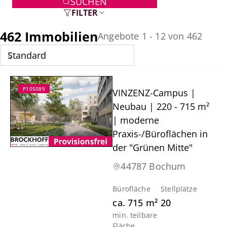
SUCHEN
FILTER
462 Immobilien
Angebote 1 - 12 von 462
P105089
VINZENZ-Campus |
Neubau | 220 - 715 m²
| moderne
Praxis-/Büroflächen in
der "Grünen Mitte"
44787 Bochum
Bürofläche
Stellplätze
ca.
715
m²
20
min. teilbare
Fläche