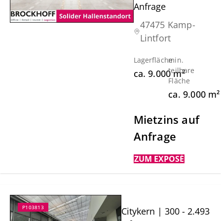
Anfrage
47475 Kamp-
Lintfort
Lagerfläche
min.
teilbare
ca.
9.000
m²
Fläche
ca.
9.000
m²
Mietzins auf
Anfrage
ZUM EXPOSÉ
P103813
Citykern | 300 - 2.493