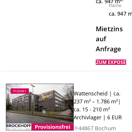
ca.
947
m²
Fläche
ca.
947
m
Mietzins
auf
Anfrage
ZUM EXPOSÉ
P102941
Wattenscheid | ca.
237 m² – 1.786 m²|
ca. 15 - 210 m²
Archivlager | 6 EUR
44867 Bochum