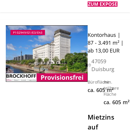
ZUM EXPOSÉ
P102949/G1/E3/Eh3
Kontorhaus |
87 - 3.491 m² |
ab 13,00 EUR
47059
Duisburg
Bürofläche
min.
teilbare
ca.
605
m²
Fläche
ca.
605
m²
Mietzins
auf