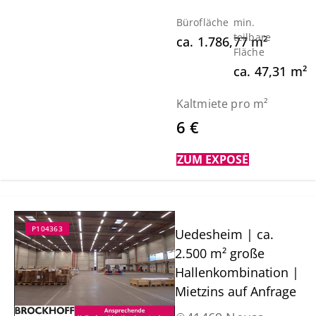
Bürofläche
min.
teilbare
ca.
1.786,77
m²
Fläche
ca.
47,31
m²
Kaltmiete pro m²
6 €
ZUM EXPOSÉ
P104363
Uedesheim | ca.
2.500 m² große
Hallenkombination |
Mietzins auf Anfrage