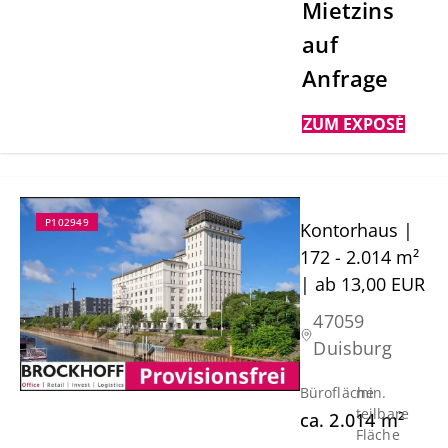
Mietzins
auf
Anfrage
ZUM EXPOSÉ
P102949
Kontorhaus |
172 - 2.014 m²
| ab 13,00 EUR
47059
Duisburg
Bürofläche
min.
teilbare
ca.
2.014
m²
Fläche