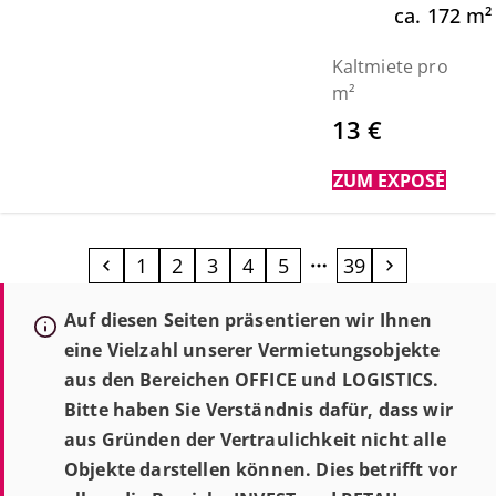
ca.
172
m²
Kaltmiete pro
m²
13 €
ZUM EXPOSÉ
1
2
3
4
5
39
Auf diesen Seiten präsentieren wir Ihnen
eine Vielzahl unserer Vermietungsobjekte
aus den Bereichen OFFICE und LOGISTICS.
Bitte haben Sie Verständnis dafür, dass wir
aus Gründen der Vertraulichkeit nicht alle
Objekte darstellen können. Dies betrifft vor