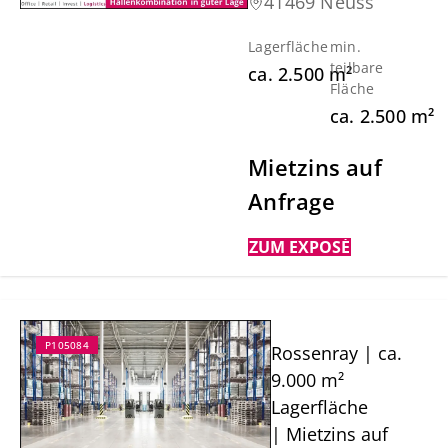
41469 Neuss
Lagerfläche
min.
teilbare
ca.
2.500
m²
Fläche
ca.
2.500
m²
Mietzins auf
Anfrage
ZUM EXPOSÉ
P105084
Rossenray | ca.
9.000 m²
Lagerfläche
| Mietzins auf