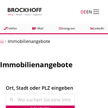
Zum Hauptinhalt springen
Zum Fuß springen
DE
EN
Telefon
E-Mail
Instagram
LinkedIn
Immobilienangebote
Immobilienangebote
Ort, Stadt oder PLZ eingeben