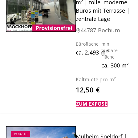
m² | tolle, moderne
Büros mit Terrasse |
zentrale Lage
44787 Bochum
Bürofläche
min.
teilbare
ca.
2.493
m²
Fläche
ca.
300
m²
Kaltmiete pro m²
12,50 €
ZUM EXPOSÉ
P104018
Mülheim Speldorf |