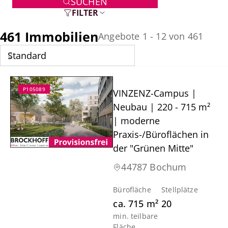
SUCHEN
FILTER
461 Immobilien
Angebote 1 - 12 von 461
P105089
VINZENZ-Campus |
Neubau | 220 - 715 m²
| moderne
Praxis-/Büroflächen in
der "Grünen Mitte"
44787 Bochum
Bürofläche
Stellplätze
ca.
715
m²
20
min. teilbare
Fläche