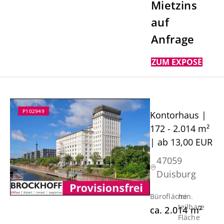
Mietzins
auf
Anfrage
ZUM EXPOSÉ
P102949
Kontorhaus |
172 - 2.014 m²
| ab 13,00 EUR
47059
Duisburg
Bürofläche
min.
teilbare
ca.
2.014
m²
Fläche