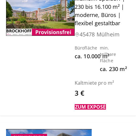
230 bis 16.100 m² |
moderne, Büros |
flexibel gestaltbar
45478 Mülheim
Bürofläche
min.
teilbare
ca.
10.000
m²
Fläche
ca.
230
m²
Kaltmiete pro m²
3 €
ZUM EXPOSÉ