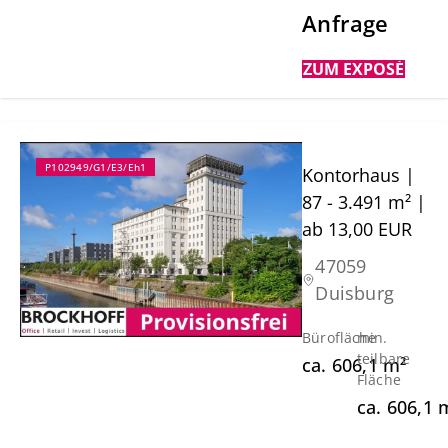
Anfrage
ZUM EXPOSÉ
P102949/G1/E3/Eh1
Kontorhaus |
87 - 3.491 m² |
ab 13,00 EUR
47059
Duisburg
Bürofläche
min.
teilbare
ca.
606,1
m²
Fläche
ca.
606,1