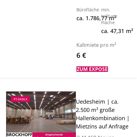
Bürofläche
min.
teilbare
ca.
1.786,77
m²
Fläche
ca.
47,31
m²
Kaltmiete pro m²
6 €
ZUM EXPOSÉ
P104363
Uedesheim | ca.
2.500 m² große
Hallenkombination |
Mietzins auf Anfrage