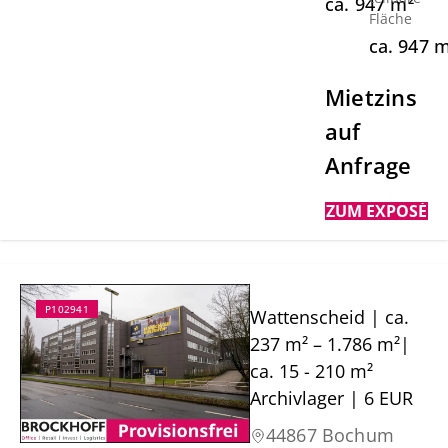
ca.
947
m²
Fläche
ca.
947
m
Mietzins
auf
Anfrage
ZUM EXPOSÉ
P102941
Wattenscheid | ca.
237 m² – 1.786 m²|
ca. 15 - 210 m²
Archivlager | 6 EUR
44867 Bochum