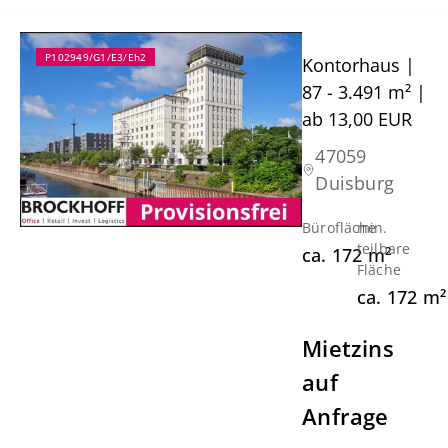
P102949/G1/E3/Eh2
Kontorhaus |
87 - 3.491 m² |
ab 13,00 EUR
47059
Duisburg
Bürofläche
min.
teilbare
ca.
172
m²
Fläche
ca.
172
m²
Mietzins
auf
Anfrage