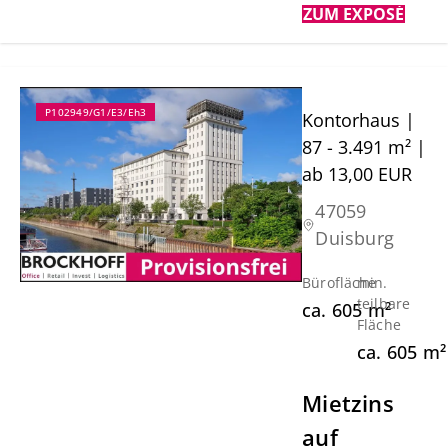
ZUM EXPOSÉ
P102949/G1/E3/Eh3
Kontorhaus |
87 - 3.491 m² |
ab 13,00 EUR
47059
Duisburg
Bürofläche
min.
teilbare
ca.
605
m²
Fläche
ca.
605
m²
Mietzins
auf