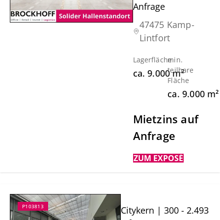
Anfrage
47475 Kamp-
Lintfort
Lagerfläche
min.
teilbare
ca.
9.000
m²
Fläche
ca.
9.000
m²
Mietzins auf
Anfrage
ZUM EXPOSÉ
P103813
Citykern | 300 - 2.493