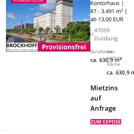
P102949/G1/E2/Eh2
Kontorhaus |
87 - 3.491 m² |
ab 13,00 EUR
47059
Duisburg
Bürofläche
min.
teilbare
ca.
630,9
m²
Fläche
ca.
630,9
Mietzins
auf
Anfrage
ZUM EXPOSÉ