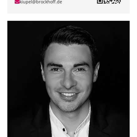
kiupel@brockhoff.de