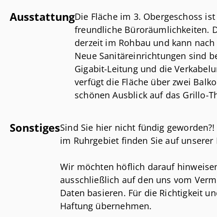
- moderner Eingangsbereich
Ausstattung
Die Fläche im 3. Obergeschoss ist 
- Personenaufzug
freundliche Büroräumlichkeiten. 
- ansprechendes Treppenhaus u
derzeit im Rohbau und kann nach
- Werbetafel für die Mieter am 
Neue Sanitäreinrichtungen sind b
Gigabit-Leitung und die Verkabelun
verfügt die Fläche über zwei Bal
schönen Ausblick auf das Grillo-Th
Sonstiges
Sind Sie hier nicht fündig geworden?
im Ruhrgebiet finden Sie auf unsere
Wir möchten höflich darauf hinweise
ausschließlich auf den uns vom Verm
Daten basieren. Für die Richtigkeit u
Haftung übernehmen.