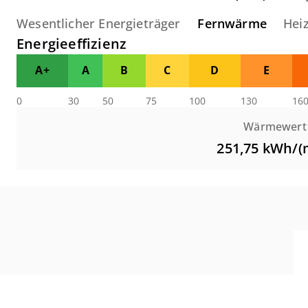
Wesentlicher Energieträger
Fernwärme
Hei
Energieeffizienz
A+
A
B
C
D
E
0
30
50
75
100
130
16
Wärmewert
251,75
kWh/(