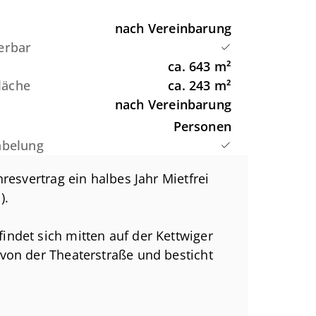
nach Vereinbarung
erbar
ca.
643
m²
Fläche
ca.
243
m²
nach Vereinbarung
Personen
abelung
resvertrag ein halbes Jahr Mietfrei
).
ndet sich mitten auf der Kettwiger
von der Theaterstraße und besticht