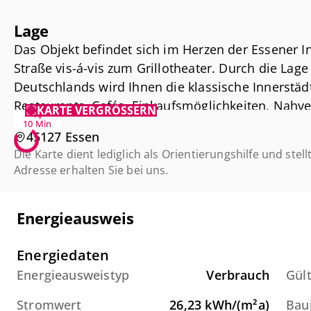
In den umliegenden Tiefgaragen am K
Lage
City Center können monatlich PKW-Ste
Das Objekt befindet sich im Herzen der Essener In
Diese Tiefgaragen sind fußläufig sehr
Straße vis-á-vis zum Grillotheater. Durch die Lage
Deutschlands wird Ihnen die klassische Innerstädt
EnEV:
Restaurants, Cafés, Einkaufsmöglichkeiten, Nahv
KARTE VERGRÖSSERN
Art des Ausweises:Energieverbrauch
Parkhäuser. Darüber hinaus ist die Autobahn A 40 
10 Min
ausgestellt am:20.10.2016
45127 Essen
gültig bis: 20.10.2026
Die Karte dient lediglich als Orientierungshilfe und stell
Adresse erhalten Sie bei uns.
wesentlicher Energieträger: Fernwär
Heizenergieverbrauchskennwert: 251
Stromenergieverbrauchskennwert: 26
Energieausweis
Baujahr: 1904
Energiedaten
Wir freuen uns, Ihnen die Flächen pro
Energieausweistyp
Verbrauch
Gült
im Erfolgsfall von der Vermieterseite
Stromwert
26,23
kWh/(m²a)
Bau