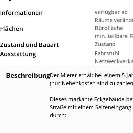
verfügbar ab
Informationen
Räume veränd
Bürofläche
Flächen
min. teilbare 
Zustand
Zustand und Bauart
Fahrstuhl
Ausstattung
Netzwerkverk
Beschreibung
Der Mieter erhält bei einem 5-Jah
(nur Nebenkosten sind zu zahlen
Dieses markante Eckgebäude befi
Straße mit einem Seiteneingang 
durch:
- markante Ecklage