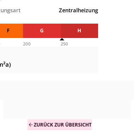
zungsart
Zentralheizung
F
G
H
0
200
250
m²a)
ZURÜCK ZUR ÜBERSICHT