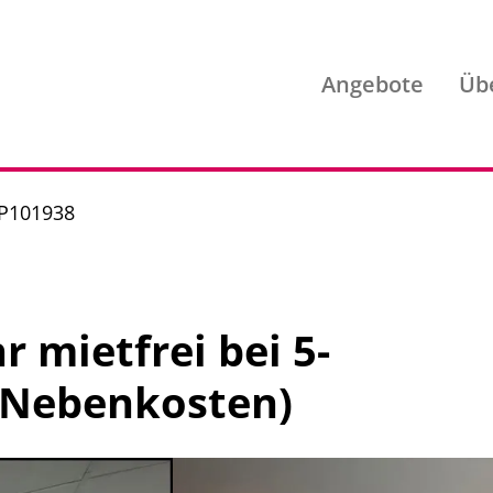
Angebote
Üb
 P101938
r mietfrei bei 5-
r Nebenkosten)