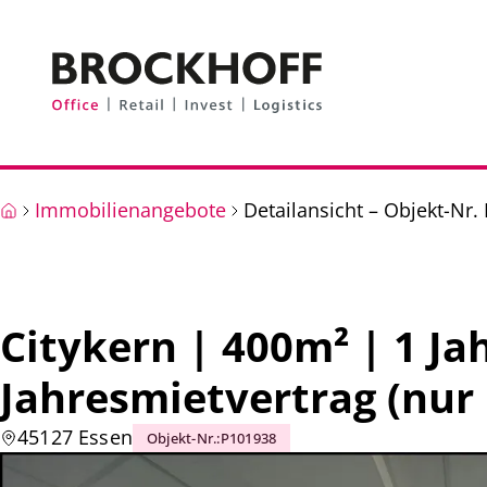
Zum Hauptinhalt springen
Zum Fuß springen
Immobilienangebote
Detailansicht – Objekt-Nr.
Citykern | 400m² | 1 Jah
Jahresmietvertrag (nu
45127 Essen
Objekt-Nr.
:
P101938