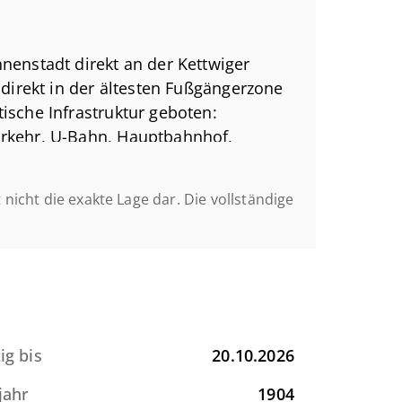
ennedy Platz sowie am Porscheplatz /
llplätze fest angemietet werden.
nenstadt direkt an der Kettwiger
 gut erreichbar.
 direkt in der ältesten Fußgängerzone
ische Infrastruktur geboten:
erkehr, U-Bahn, Hauptbahnhof,
sausweis
in ca. 3 Auto Minuten erreichbar.
t nicht die exakte Lage dar. Die vollständige
me
,75 kWh/(m²a)
,23 kWh/(m²a)
visionsfrei anbieten zu können, da wir
ig bis
20.10.2026
 honoriert werden.
jahr
1904