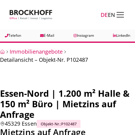
Zum Hauptinhalt springen
Zum Fuß springen
DE
EN
Telefon
E-Mail
Instagram
LinkedIn
Immobilienangebote
Detailansicht – Objekt-Nr. P102487
Essen-Nord | 1.200 m² Halle &
150 m² Büro | Mietzins auf
Anfrage
45329 Essen
Objekt-Nr.
:
P102487
Mietzins auf Anfrage