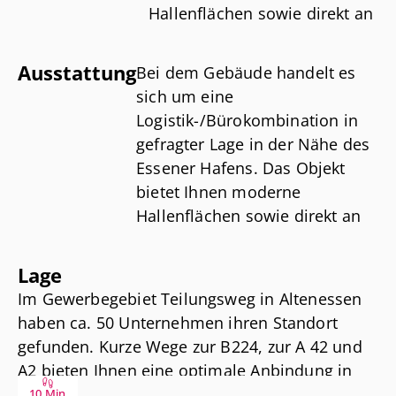
Hallenflächen sowie direkt an
die Hallen angeschlossene
Büroräume. Die Büros
Ausstattung
Bei dem Gebäude handelt es
können bei Bedarf in Ihrer
sich um eine
Grundrissstruktur Ihren
Logistik-/Bürokombination in
Anforderungen angepasst
gefragter Lage in der Nähe des
und bei Bedarf in Ihrer Größe
Essener Hafens. Das Objekt
flexibel angemietet werden.
bietet Ihnen moderne
Für Ihre PKW stehen direkt
Hallenflächen sowie direkt an
am Objekt Stellplätze zur
die Hallen angeschlossene
Verfügung. Ausreichend
Büroräume. Die Büros können
Lage
befestigte Freiflächen sind
bei Bedarf in Ihrer
Im Gewerbegebiet Teilungsweg in Altenessen
ebenfalls vorhanden.
Grundrissstruktur Ihren
haben ca. 50 Unternehmen ihren Standort
Anforderungen angepasst und
gefunden. Kurze Wege zur B224, zur A 42 und
Bei Bedarf und nach
bei Bedarf in Ihrer Größe
A2 bieten Ihnen eine optimale Anbindung in
Absprache können weitere
flexibel angemietet werden. Für
die nördlichen Städte. Auch das Essener
Schönheitsreparaturen
10 Min