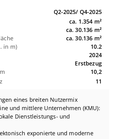
Q2-2025/ Q4-2025
ca.
1.354
m²
ca.
30.136
m²
Fläche
ca.
30.136
m²
. in m)
10.2
2024
Erstbezug
um
10,2
z
11
ungen eines breiten Nutzermix
ine und mittlere Unternehmen (KMU):
okale Dienstleistungs- und
itektonisch exponierte und moderne