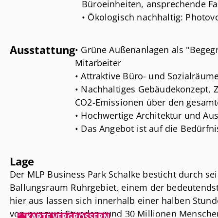
Büroeinheiten, ansprechende F
• Ökologisch nachhaltig: Photov
und Fassaden für eine effizient
Wärmeerzeugung
Ausstattung
• Grüne Außenanlagen als "Begeg
• Gesunder und attraktiver Arbei
Mitarbeiter
begrünte Außenbereiche mit Fit
• Attraktive Büro- und Sozialräum
ansässigen Mitarbeitenden
• Nachhaltiges Gebäudekonzept, Zi
CO2-Emissionen über den gesamt
• Hochwertige Architektur und Au
• Das Angebot ist auf die Bedürfni
zugeschnitten
• Modernstes Konzept eines Gewe
Lage
• Fahrradstellplätze, E-Ladestatio
Der MLP Business Park Schalke besticht durch sei
• Erholungs- und Aufenthaltsbere
Ballungsraum Ruhrgebiet, einem der bedeutendst
• Begrünte Dächer und Fassaden
hier aus lassen sich innerhalb einer halben Stund
• Fahrradweg
von nur zwei Stunden rund 30 Millionen Menschen
KARTE VERGRÖSSERN