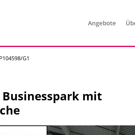
Angebote
Üb
. P104598/G1
 Businesspark mit
äche