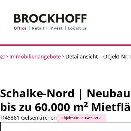
Zum Hauptinhalt springen
Zum Fuß springen
Immobilienangebote
Detailansicht – Objekt-Nr
Schalke-Nord | Neubau
bis zu 60.000 m² Mietfl
45881 Gelsenkirchen
Objekt-Nr.
:
P104598/G1