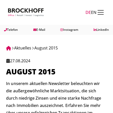
Zum Hauptinhalt springen
Zum Fuß springen
DE
EN
Telefon
E-Mail
Instagram
LinkedIn
Aktuelles
August 2015
27.08.2024
AUGUST 2015
In unserem aktuellen Newsletter beleuchten wir
die außergewöhnliche Marktsituation, die sich
durch niedrige Zinsen und eine starke Nachfrage
nach Immobilien auszeichnet. Erfahren Sie mehr
über unsere erfolgreichen Transaktionen im