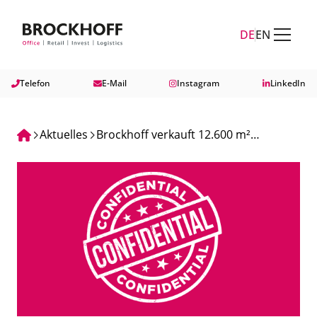
Zum Hauptinhalt springen
Zum Fuß springen
DE
EN
Telefon
E-Mail
Instagram
LinkedIn
Aktuelles
Brockhoff verkauft 12.600 m²
Logistikfläche in Erfurt mit
hochwertigem Mieter