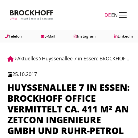
Zum Hauptinhalt springen
Zum Fuß springen
DE
EN
Telefon
E-Mail
Instagram
LinkedIn
Aktuelles
Huyssenallee 7 in Essen: BROCKHOFF
OFFICE vermittelt ca. 411 m² an
25.10.2017
Zetcon Ingenieure GmbH und Ruhr-
HUYSSENALLEE 7 IN ESSEN:
Petrol GmbH
BROCKHOFF OFFICE
VERMITTELT CA. 411 M² AN
ZETCON INGENIEURE
GMBH UND RUHR-PETROL