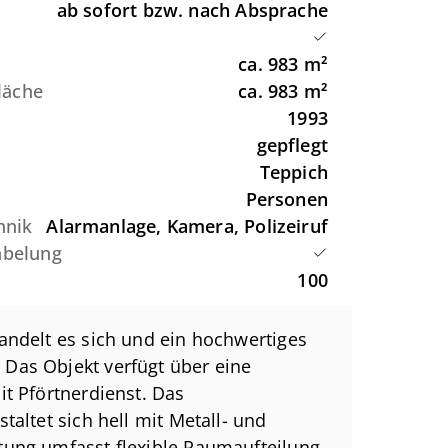
ab sofort bzw. nach Absprache
ca.
983
m²
Fläche
ca.
983
m²
1993
gepflegt
Teppich
Personen
hnik
Alarmanlage, Kamera, Polizeiruf
abelung
100
andelt es sich und ein hochwertiges
Das Objekt verfügt über eine
it Pförtnerdienst. Das
taltet sich hell mit Metall- und
ung umfasst flexible Raumaufteilung,