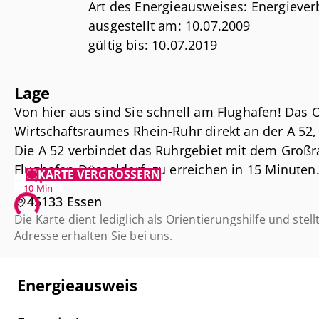
Art des Energieausweises: Energieve
- Anschlüße für Teeküchenbereich
ausgestellt am: 10.07.2009
- Sonnenschutz (außen) elektrisch
gültig bis: 10.07.2019
- Schallschutzfenster der Klasse 3
Stromverbrauchskennwert: 76,45 kWh
- Im EG Alarmverglasung
Heizenergieverbrauchskennwert: 136
Lage
wesentlicher Energieträger: Erdgas H
Von hier aus sind Sie schnell am Flughafen! Das 
Baujahr: 1993
Wirtschaftsraumes Rhein-Ruhr direkt an der A 52
Die A 52 verbindet das Ruhrgebiet mit dem Groß
Wir freuen uns, Ihnen die Flächen pro
Flughafen Düsseldorf, zu erreichen in 15 Minuten
KARTE VERGRÖSSERN
im Erfolgsfall von der Vermieterseite
A3, A40 und A42, welche sowohl die Nord-Süd- al
10 Min
45133 Essen
herstellen, schnell zu erreichen. Eine Anbindung
Wir möchten höflich darauf hinweise
Die Karte dient lediglich als Orientierungshilfe und stell
liegende Bushaltestelle gegeben, der Hauptbahnho
Adresse erhalten Sie bei uns.
ausschließlich auf den uns vom Verm
Daten basieren. Für die Richtigkeit u
Haftung übernehmen.
Energieausweis