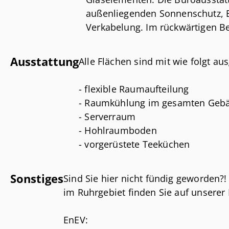
außenliegenden Sonnenschutz, B
Verkabelung. Im rückwärtigen Be
Des weiteren verfügt das Objekt
eigenen PKW-Parkplätzen.
Ausstattung
Alle Flächen sind mit wie folgt aus
- flexible Raumaufteilung
- Raumkühlung im gesamten Geb
- Serverraum
- Hohlraumboden
- vorgerüstete Teeküchen
- flexible Versorgung der Arbeits
und Telefon
Sonstiges
Sind Sie hier nicht fündig geworden?
- strapazierfähiger, antistatische
im Ruhrgebiet finden Sie auf unsere
- arbeitsplatzgerechte Beleuchtun
- variables Trennwandsystem
EnEV:
- getrennte WC-Anlagen