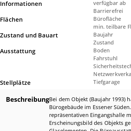
verfügbar ab
Informationen
Barrierefrei
Bürofläche
Flächen
min. teilbare 
Baujahr
Zustand und Bauart
Zustand
Boden
Ausstattung
Fahrstuhl
Sicherheitstec
Netzwerkverk
Tiefgarage
Stellplätze
Beschreibung
Bei dem Objekt (Baujahr 1993) h
Bürogebäude im Essener Süden. 
repräsentativen Eingangshalle m
Erscheinungsbild des Objekts ges
Glaselementen. Die Büroausstatt