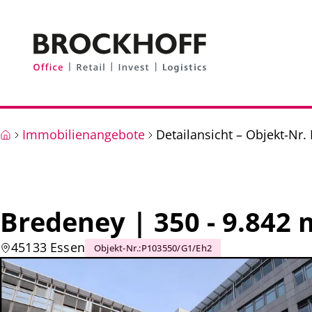
Zum Hauptinhalt springen
Zum Fuß springen
Immobilienangebote
Detailansicht – Objekt-Nr
Bredeney | 350 - 9.842 
45133 Essen
Objekt-Nr.
:
P103550/G1/Eh2