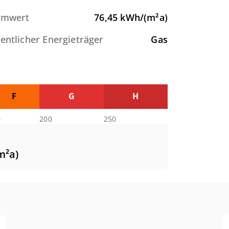
omwert
76,45
kWh/(m²a)
entlicher Energieträger
Gas
F
G
H
0
200
250
m²a)