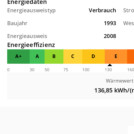
Energiedaten
Energieausweistyp
Verbrauch
Str
Baujahr
1993
Wes
Energieausweis
2008
Energieeffizienz
A+
A
B
C
D
E
0
30
50
75
100
130
16
Wärmewert
136,85
kWh/(