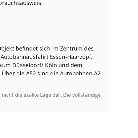
rbrauchsausweis
 bzw. 4 mit Isolierverglasung
/(m²a)
,85 kWh/(m²a)
Objekt befindet sich im Zentrum des
, Autobahnausfahrt Essen-Haarzopf.
raum Düsseldorf/ Köln und dem
visionsfrei anbieten zu können, da wir
. Über die A52 sind die Autobahnen A2,
 honoriert werden.
s auch die Ost-West-Verbindung
 an den ÖPNV ist durch die am Objekt
n, dass die hier gemachten Angaben
t nicht die exakte Lage dar. Die vollständige
f in ca. 15 Minuten erreichbar.
ieter übermittelten Unterlagen und
nd Vollständigkeit können wir keine