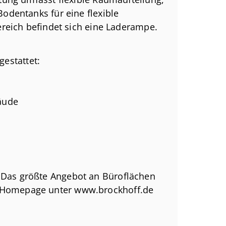
odentanks für eine flexible
reich befindet sich eine Laderampe.
 über eine hauseigene Tiefgarage mit
gestattet:
äude
plätze mit Anschlüssen für EDV, Strom
! Das größte Angebot an Büroflächen
r Büroteppichboden
r Homepage unter www.brockhoff.de
g