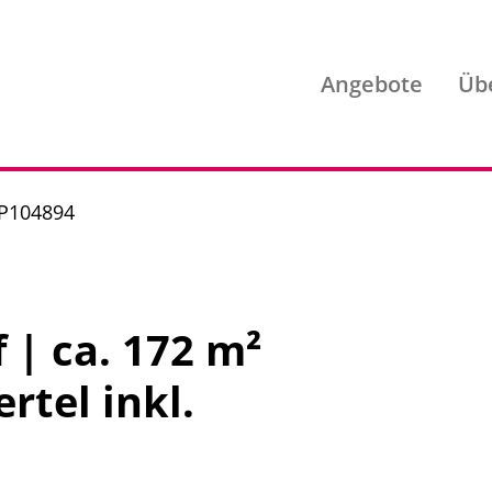
Angebote
Üb
 P104894
 | ca. 172 m²
rtel inkl.