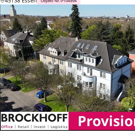
45138 Essen
Objekt-Nr.
:
P104894