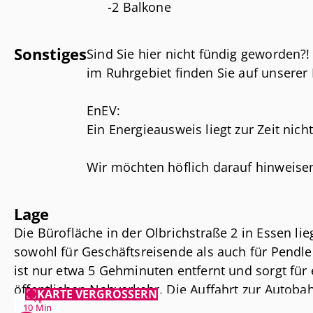
-2 Balkone
Sonstiges
Sind Sie hier nicht fündig geworden?
im Ruhrgebiet finden Sie auf unsere
EnEV:
Ein Energieausweis liegt zur Zeit nicht
Wir möchten höflich darauf hinweise
ausschließlich auf den uns vom Verm
Daten basieren. Für die Richtigkeit u
Lage
Haftung übernehmen.
Die Bürofläche in der Olbrichstraße 2 in Essen lie
sowohl für Geschäftsreisende als auch für Pendler 
ist nur etwa 5 Gehminuten entfernt und sorgt für
öffentlichen Nahverkehr. Die Auffahrt zur Autoba
KARTE VERGRÖSSERN
mit dem Auto, was eine schnelle Anbindung an di
10 Min