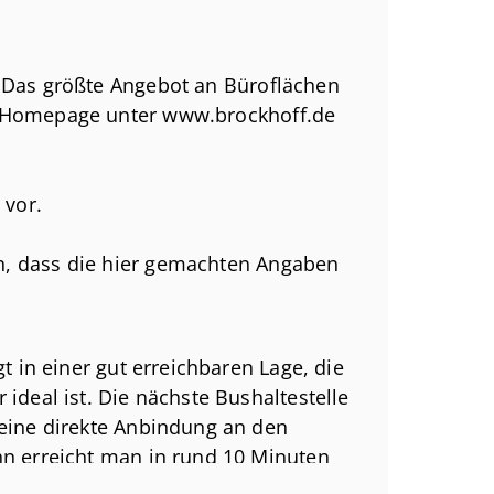
! Das größte Angebot an Büroflächen
r Homepage unter www.brockhoff.de
 vor.
n, dass die hier gemachten Angaben
ieter übermittelten Unterlagen und
nd Vollständigkeit können wir keine
gt in einer gut erreichbaren Lage, die
ideal ist. Die nächste Bushaltestelle
 eine direkte Anbindung an den
hn erreicht man in rund 10 Minuten
e A40 und A52 ermöglicht. Der