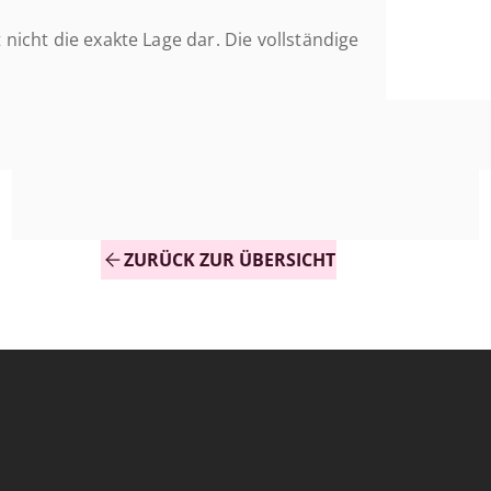
em Auto erreichbar, was eine gute
t nicht die exakte Lage dar. Die vollständige
verbindungen bietet. Der Flughafen
tfernt und ist somit bequem für
ZURÜCK ZUR ÜBERSICHT