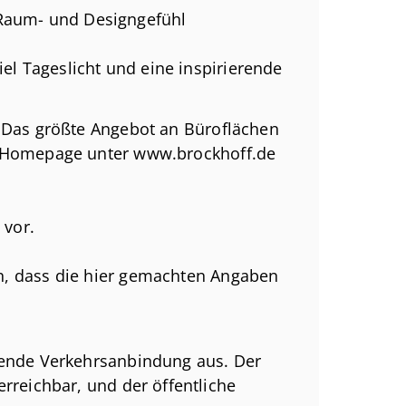
 mit guter Erreichbarkeit
Raum- und Designgefühl
iel Tageslicht und eine inspirierende
! Das größte Angebot an Büroflächen
ive, kommunikative Arbeitskonzepte
r Homepage unter www.brockhoff.de
 im Büroalltag
 vor.
Cs
n, dass die hier gemachten Angaben
eterwunsch realisierbar
ieter übermittelten Unterlagen und
nd Vollständigkeit können wir keine
gende Verkehrsanbindung aus. Der
rreichbar, und der öffentliche