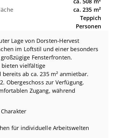
ca.
508
m²
Fläche
ca.
235
m²
Teppich
Personen
uter Lage von Dorsten-Hervest
chen im Loftstil und einer besonders
großzügige Fensterfronten.
bieten vielfältige
bereits ab ca. 235 m² anmietbar.
e 2. Obergeschoss zur Verfügung.
omfortablen Zugang, während
ätzlichen Mehrwert für Mitarbeiter und
 Charakter
blem Grundriss
hen für individuelle Arbeitswelten
rekt am Objekt