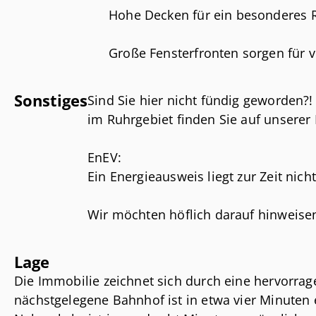
Zentrale Lage in Dorsten-Hervest
Hohe Decken für ein besonderes 
Große Fensterfronten sorgen für v
Atmosphäre
Sonstiges
Sind Sie hier nicht fündig geworden?
Ideale Voraussetzungen für kreat
im Ruhrgebiet finden Sie auf unsere
Teeküche als zentraler Treffpunkt
EnEV:
Ein Energieausweis liegt zur Zeit nicht
Getrennte Damen- und Herren-W
Wir möchten höflich darauf hinweise
Bodenbelag nach individuellem Mi
ausschließlich auf den uns vom Verm
Daten basieren. Für die Richtigkeit u
Lage
Haftung übernehmen.
Die Immobilie zeichnet sich durch eine hervorra
nächstgelegene Bahnhof ist in etwa vier Minuten e