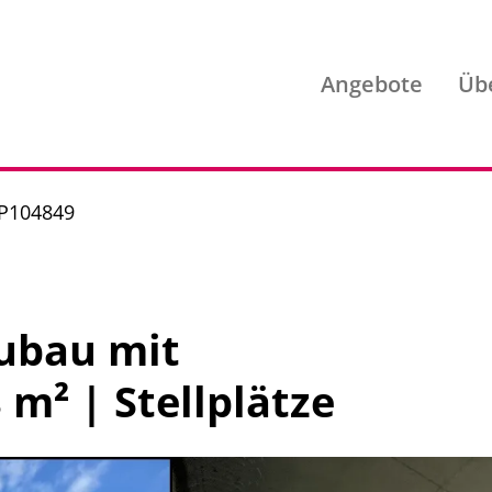
Angebote
Üb
 P104849
ubau mit
 m² | Stellplätze