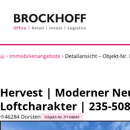
Zum Hauptinhalt springen
Zum Fuß springen
Immobilienangebote
Detailansicht – Objekt-Nr.
Hervest | Moderner Ne
Loftcharakter | 235-508
46284 Dorsten
Objekt-Nr.
:
P104849