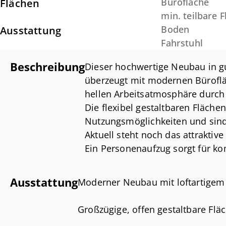
Bürofläche
Flächen
min. teilbare 
Boden
Ausstattung
Fahrstuhl
Beschreibung
Dieser hochwertige Neubau in g
überzeugt mit modernen Büroflä
hellen Arbeitsatmosphäre durch 
Die flexibel gestaltbaren Flächen 
Nutzungsmöglichkeiten und sind 
Aktuell steht noch das attraktiv
Ein Personenaufzug sorgt für k
Stellplätze direkt am Objekt zus
Besucher bieten.
Ausstattung
Moderner Neubau mit loftartigem
Loftartige Büroflächen mit flexi
Großzügige, offen gestaltbare Fläc
Personenaufzug & Stellplätze di