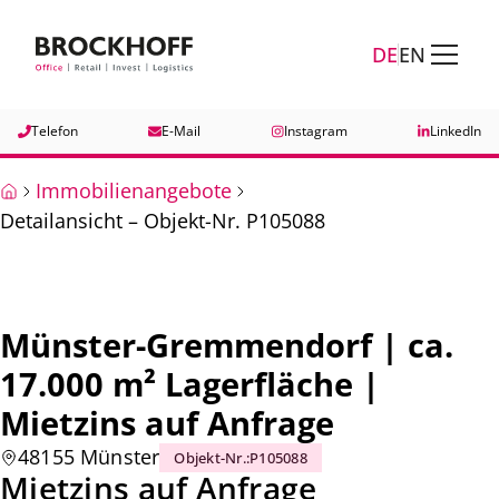
Zum Hauptinhalt springen
Zum Fuß springen
DE
EN
Telefon
E-Mail
Instagram
LinkedIn
Immobilienangebote
Detailansicht – Objekt-Nr. P105088
Münster-Gremmendorf | ca.
17.000 m² Lagerfläche |
Mietzins auf Anfrage
48155 Münster
Objekt-Nr.
:
P105088
Mietzins auf Anfrage