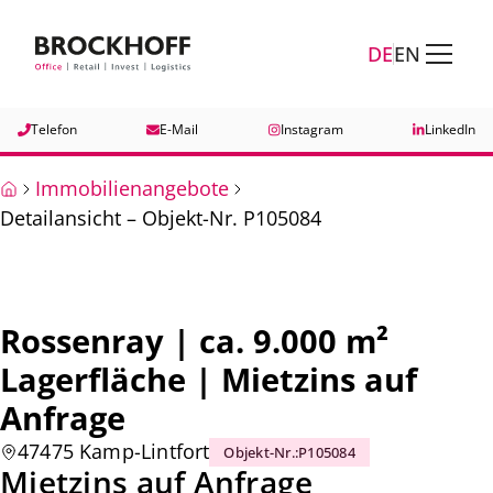
Zum Hauptinhalt springen
Zum Fuß springen
DE
EN
Telefon
E-Mail
Instagram
LinkedIn
Immobilienangebote
Detailansicht – Objekt-Nr. P105084
Rossenray | ca. 9.000 m²
Lagerfläche | Mietzins auf
Anfrage
47475 Kamp-Lintfort
Objekt-Nr.
:
P105084
Mietzins auf Anfrage