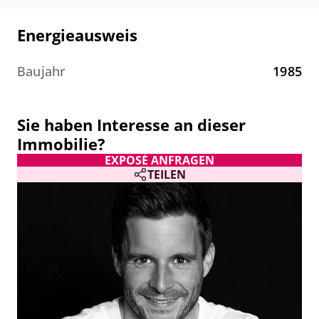
Energieausweis
Büro-/Sozialfläche:
- flexible Raumaufteilung
Baujahr
1985
- Konferenzraum
- Bodenbelag:
Fliesen/Teppich
Sie haben Interesse an dieser
- Einbauschränke
Immobilie?
- CAT-5-Verkabelung
EXPOSÉ ANFRAGEN
- Spiegelrasterleuchten
TEILEN