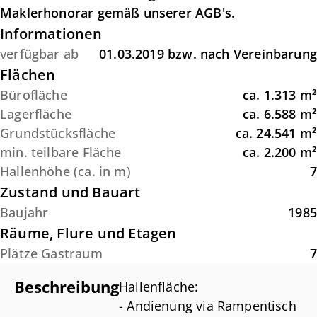
Maklerhonorar gemäß unserer AGB's.
Informationen
verfügbar ab
01.03.2019 bzw. nach Vereinbarung
Flächen
Bürofläche
ca.
1.313
m²
Lagerfläche
ca.
6.588
m²
Grundstücksfläche
ca.
24.541
m²
min. teilbare Fläche
ca.
2.200
m²
Hallenhöhe (ca. in m)
7
Zustand und Bauart
Baujahr
1985
Räume, Flure und Etagen
Plätze Gastraum
7
Beschreibung
Hallenfläche:
- Andienung via Rampentisch