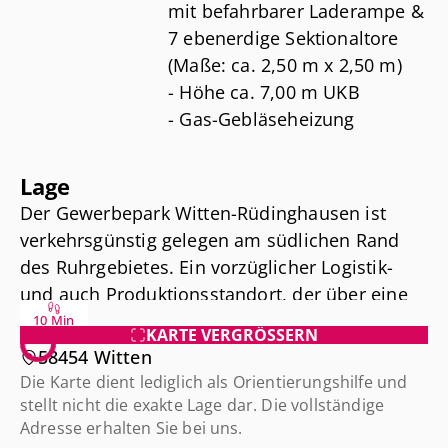
mit befahrbarer Laderampe &
7 ebenerdige Sektionaltore
(Maße: ca. 2,50 m x 2,50 m)
- Höhe ca. 7,00 m UKB
- Gas-Gebläseheizung
- LED-Deckenbeleuchtung,
Lichtkuppeln
Lage
- BMA, RWA, 3
Der Gewerbepark Witten-Rüdinghausen ist
Brandabschnitte
verkehrsgünstig gelegen am südlichen Rand
(Durchfahrt Brandschutztore
des Ruhrgebietes. Ein vorzüglicher Logistik-
ca. 3,00 m x 3,50 m)
und auch Produktionsstandort, der über eine
- Industrieboden
sehr gute Verkehrsanbindung verfügt. Die
10 Min
- Empore (Belastung: ca. 500
KARTE VERGRÖSSERN
Bundesautobahnen 43, 44 und 45 befinden
58454 Witten
km/m²)
sich in unmittelbarer Nähe und ermöglichen
Die Karte dient lediglich als Orientierungshilfe und
- Starkstromanschlüsse
eine zügige Anbindung.
stellt nicht die exakte Lage dar. Die vollständige
- Videoüberwachung
Adresse erhalten Sie bei uns.
- Lagermeisterbüro