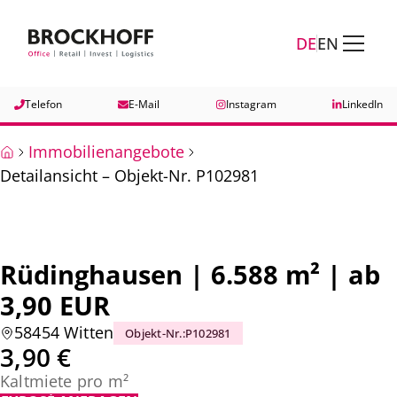
Zum Hauptinhalt springen
Zum Fuß springen
DE
EN
Telefon
E-Mail
Instagram
LinkedIn
Immobilienangebote
Detailansicht – Objekt-Nr. P102981
Rüdinghausen | 6.588 m² | ab
3,90 EUR
58454 Witten
Objekt-Nr.
:
P102981
3,90 €
Kaltmiete pro m²