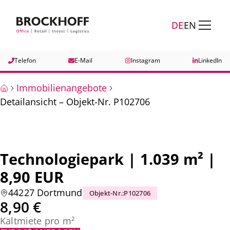
Zum Hauptinhalt springen
Zum Fuß springen
DE
EN
Telefon
E-Mail
Instagram
LinkedIn
Immobilienangebote
Detailansicht – Objekt-Nr. P102706
Technologiepark | 1.039 m² |
8,90 EUR
44227 Dortmund
Objekt-Nr.
:
P102706
8,90 €
Kaltmiete pro m²