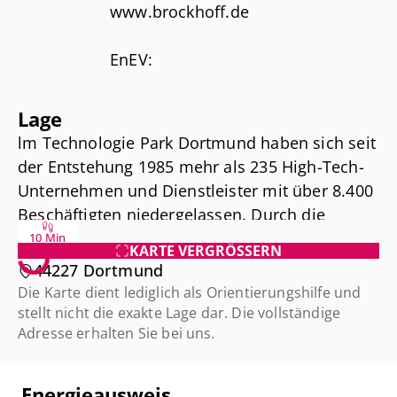
- ausreichend PKW-Stellplätze
www.brockhoff.de
vorhanden
- Büro- und
EnEV:
Hallenkombination
Heizungsart: Zentralheizung
Befeuerungsarten: Gas
Lage
Energieausweistyp:
lm Technologie Park Dortmund haben sich seit
Bedarfsausweis
der Entstehung 1985 mehr als 235 High-Tech-
Energieverbrauchskennwert: 543
Unternehmen und Dienstleister mit über 8.400
KWh
Beschäftigten niedergelassen. Durch die
Energieverbrauch enthält
direkte Anbindung an Technologie-Zentrum,
10 Min
Warmwasser: Ja
KARTE VERGRÖSSERN
Technische Universität, Fachhochschule,
44227 Dortmund
Baujahr: 1991
verschiedene wissenschaftliche Institute und
Die Karte dient lediglich als Orientierungshilfe und
Forschungseinrichtungen, steigt die Standort-
stellt nicht die exakte Lage dar. Die vollständige
Wir möchten höflich darauf
Attraktivität stetig. Mit der B1/A40 und der A45
Adresse erhalten Sie bei uns.
hinweisen, dass die hier
ist der Technologie Park hervorragend an das
gemachten Angaben ausschließlich
überregionale Autobahnnetz angebunden. Die
Energieausweis
auf den uns vom Vermieter