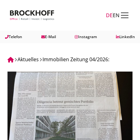
Zum Hauptinhalt springen
Zum Fuß springen
DE
EN
Telefon
E-Mail
Instagram
LinkedIn
Aktuelles
Immobilien Zeitung 04/2026: