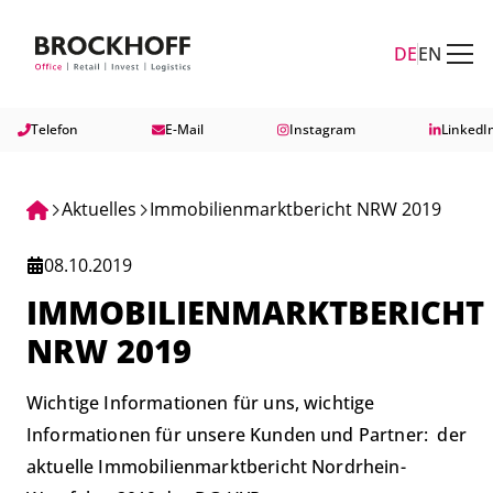
Zum Hauptinhalt springen
Zum Fuß springen
DE
EN
Telefon
E-Mail
Instagram
LinkedI
Aktuelles
Immobilienmarktbericht NRW 2019
08.10.2019
IMMOBILIENMARKTBERICHT
NRW 2019
Wichtige Informationen für uns, wichtige
Informationen für unsere Kunden und Partner: der
aktuelle Immobilienmarktbericht Nordrhein-