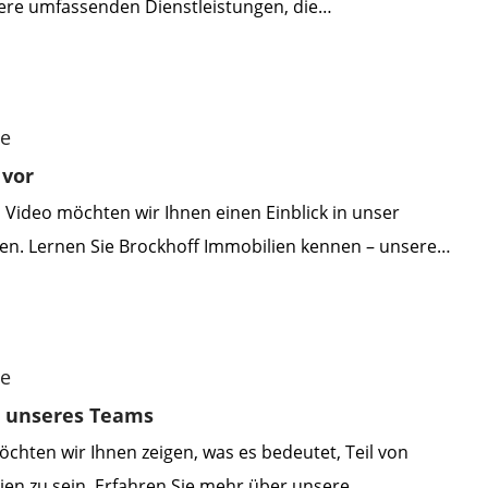
ere umfassenden Dienstleistungen, die
uf die Bedürfnisse unserer Kunden abgestimmt sind,
 wie wir Ihnen mit unserer Expertise und unserem
te stehen. Lernen Sie die Vorteile kennen, die wir
me
wie wir Sie auf dem Weg […]
 vor
 Video möchten wir Ihnen einen Einblick in unser
. Lernen Sie Brockhoff Immobilien kennen – unsere
eitsweise und die Menschen, die hinter unserem Erfolg
Sie mehr über unsere langjährige Erfahrung und unsere
undesweiten Immobilienmarkt.
me
l unseres Teams
chten wir Ihnen zeigen, was es bedeutet, Teil von
ien zu sein. Erfahren Sie mehr über unsere