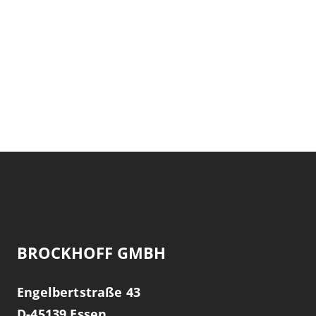
BROCKHOFF GMBH
Engelbertstraße 43
D-
45139
Essen