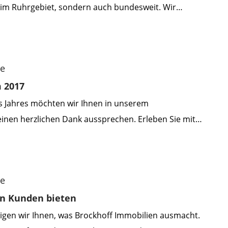
 im Ruhrgebiet, sondern auch bundesweit. Wir
n jeder Größe, sind einer der bundesweiten
er Vermittlung von Ladenlokalen und Fachmarktzentren
ermitteln diskret Investments für nationale und
me
nden.
 2017
 Jahres möchten wir Ihnen in unserem
inen herzlichen Dank aussprechen. Erleben Sie mit
die besonderen Momente des vergangenen Jahres, und
meinsam auf die bevorstehenden festlichen Tage
ünschen Ihnen besinnliche Feiertage und einen
me
 ins neue Jahr.
en Kunden bieten
eigen wir Ihnen, was Brockhoff Immobilien ausmacht.