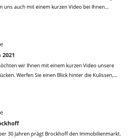
 uns auch mit einem kurzen Video bei Ihnen
n Sie in wenigen Minuten mehr über unser Jahr, unsere
enschen, die das möglich gemacht haben. Genießen Sie
assen Sie uns gemeinsam auf ein weiteres erfolgreiches
me
 2021
chten wir Ihnen mit einem kurzen Video unsere
cken. Werfen Sie einen Blick hinter die Kulissen,
 Teams kennen und lassen Sie uns gemeinsam auf ein
sforderungen und Erfolge zurückblicken. Wir wünschen
Feiertage und einen guten Start ins neue Jahr.
me
ockhoff
über 30 Jahren prägt Brockhoff den Immobilienmarkt.