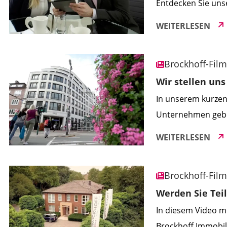
Entdecken Sie uns
maßgeschneidert a
WEITERLESEN
und erfahren Sie,
Engagement zur Sei
Brockhoff-Fil
Ihnen bieten, und 
Wir stellen uns
In unserem kurzen
Unternehmen geben
Werte, unsere Arb
WEITERLESEN
stehen. Erfahren 
Kompetenzen im b
Brockhoff-Fil
Werden Sie Tei
In diesem Video mö
Brockhoff Immobil