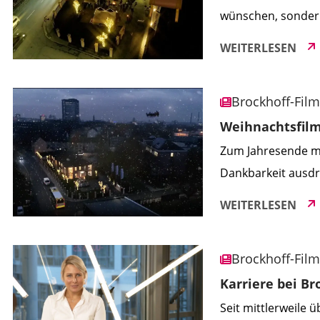
wünschen, sondern
bedanken. Erfahre
WEITERLESEN
Erfolge und die M
den Einblick und l
Brockhoff-Fil
Jahr […]
Weihnachtsfilm
Zum Jahresende mö
Dankbarkeit ausdrü
lernen Sie unsere
WEITERLESEN
Jahr voller Herau
Ihnen besinnliche 
Brockhoff-Fil
Karriere bei Br
Seit mittlerweile 