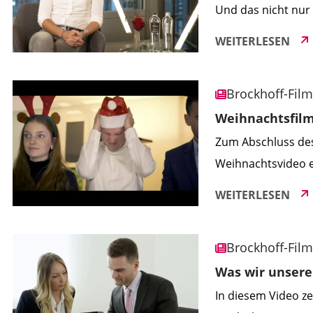
Und das nicht nur
vermieten Büros i
WEITERLESEN
Marktführer bei d
in Top-Lagen und v
Brockhoff-Fil
internationale Ku
Weihnachtsfilm
Zum Abschluss des
Weihnachtsvideo e
uns noch einmal 
WEITERLESEN
lassen Sie uns ge
einstimmen. Wir w
Brockhoff-Fil
erfolgreichen Start
Was wir unser
In diesem Video z