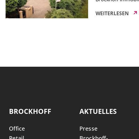
Unternehmenskultu
WEITERLESEN
Entdecken Sie, wi
Immobilienmarktes 
BROCKHOFF
AKTUELLES
Office
Presse
Retail
Brockhoff-