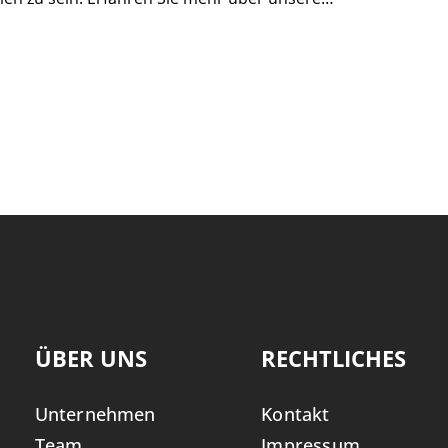
r, unsere Werte und die Chancen, die auf Sie warten.
e Sie mit uns gemeinsam die Zukunft des
gestalten können – wir freuen uns auf Sie!
ÜBER UNS
RECHTLICHES
Unternehmen
Kontakt
Team
Impressum