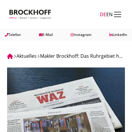
Zum Hauptinhalt springen
Zum Fuß springen
DE
EN
Telefon
E-Mail
Instagram
LinkedIn
Aktuelles
Makler Brockhoff: Das Ruhrgebiet hat
zu viele Einkaufszentren