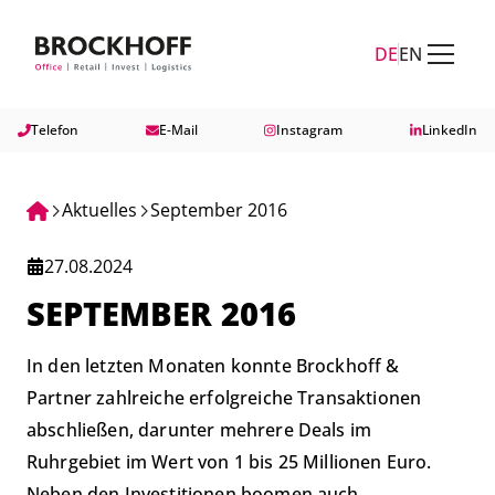
Zum Hauptinhalt springen
Zum Fuß springen
DE
EN
Telefon
E-Mail
Instagram
LinkedIn
Aktuelles
September 2016
27.08.2024
SEPTEMBER 2016
In den letzten Monaten konnte Brockhoff &
Partner zahlreiche erfolgreiche Transaktionen
abschließen, darunter mehrere Deals im
Ruhrgebiet im Wert von 1 bis 25 Millionen Euro.
Neben den Investitionen boomen auch