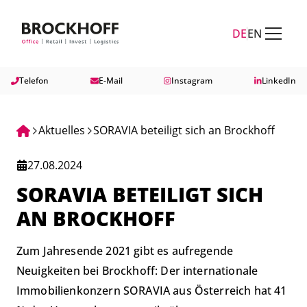
Zum Hauptinhalt springen
Zum Fuß springen
DE
EN
Telefon
E-Mail
Instagram
LinkedIn
Aktuelles
SORAVIA beteiligt sich an Brockhoff
27.08.2024
SORAVIA BETEILIGT SICH
AN BROCKHOFF
Zum Jahresende 2021 gibt es aufregende
Neuigkeiten bei Brockhoff: Der internationale
Immobilienkonzern SORAVIA aus Österreich hat 41