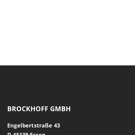
BROCKHOFF GMBH
Engelbertstraße 43
D-
45139
Essen