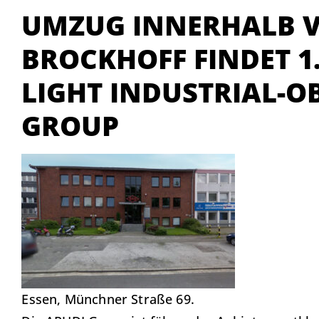
UMZUG INNERHALB V
BROCKHOFF FINDET 1.8
IGHT INDUSTRIAL-OBJ
ROUP
Essen, Münchner Straße 69.