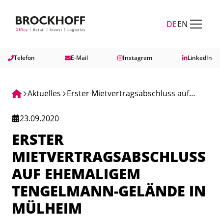
Zum Hauptinhalt springen
Zum Fuß springen
DE
EN
Telefon
E-Mail
Instagram
LinkedIn
Aktuelles
Erster Mietvertragsabschluss auf
ehemaligem Tengelmann-Gelände in
23.09.2020
Mülheim
ERSTER
MIETVERTRAGSABSCHLUSS
AUF EHEMALIGEM
TENGELMANN-GELÄNDE IN
MÜLHEIM