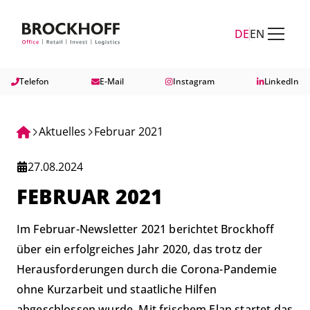
Zum Hauptinhalt springen
Zum Fuß springen
DE
EN
Telefon
E-Mail
Instagram
LinkedIn
Aktuelles
Februar 2021
27.08.2024
FEBRUAR 2021
Im Februar-Newsletter 2021 berichtet Brockhoff
über ein erfolgreiches Jahr 2020, das trotz der
Herausforderungen durch die Corona-Pandemie
ohne Kurzarbeit und staatliche Hilfen
abgeschlossen wurde. Mit frischem Elan startet das