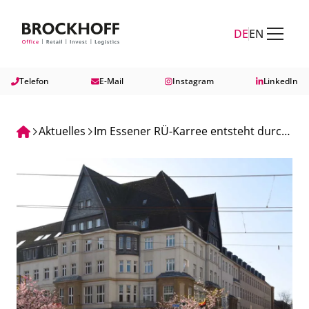
Zum Hauptinhalt springen
Zum Fuß springen
DE
EN
Telefon
E-Mail
Instagram
LinkedIn
Aktuelles
Im Essener RÜ-Karree entsteht durch
Vermittlung von Brockhoff OFFICE ein
moderner Coworking-Space auf 800
m² Fläche