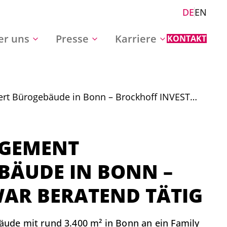
DE
EN
er uns
Presse
Karriere
KONTAKT
t Bürogebäude in Bonn – Brockhoff INVEST
GEMENT
ÄUDE IN BONN – B
AR BERATEND TÄTIG
de mit rund 3.400 m² in Bonn an ein Family