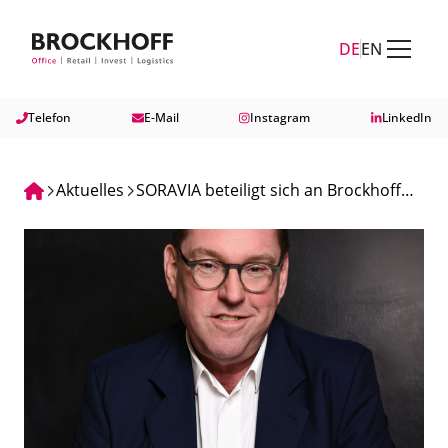
Zum Hauptinhalt springen
Zum Fuß springen
DE
EN
Telefon
E-Mail
Instagram
LinkedIn
Aktuelles
SORAVIA beteiligt sich an Brockhoff
GmbH