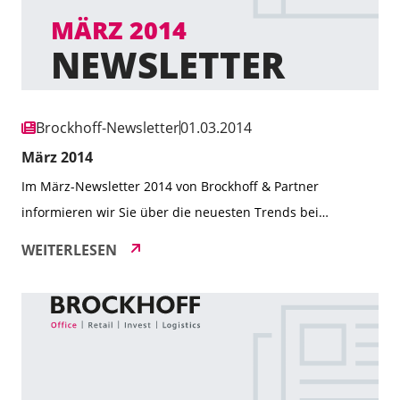
Brockhoff-Newsletter
01.03.2014
März 2014
Im März-Newsletter 2014 von Brockhoff & Partner
informieren wir Sie über die neuesten Trends bei
Gewerbeimmobilien sowie über aktuelle Deals, darunter
WEITERLESEN
Verkäufe und Vermietungen in den Bereichen Büro,
Einzelhandel und Hallenflächen. Zudem stellen wir die
Initiative „JOBLINGE“ vor, die sich gegen
Jugendarbeitslosigkeit einsetzt und von uns unterstützt
wird. Ein weiterer Fokus liegt auf den positiven […]