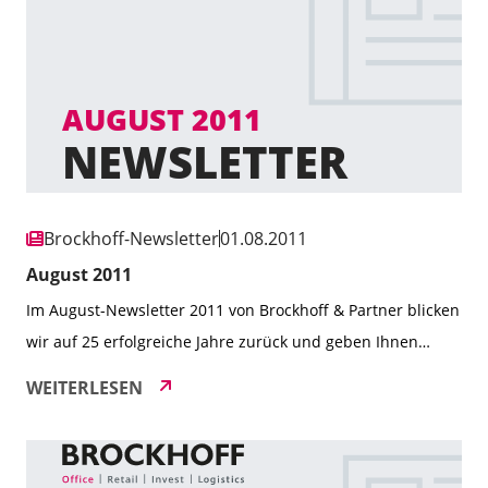
25-jähriges Jubiläum und die positiven […]
Brockhoff-Newsletter
01.08.2011
August 2011
Im August-Newsletter 2011 von Brockhoff & Partner blicken
wir auf 25 erfolgreiche Jahre zurück und geben Ihnen
einen Einblick in die anstehenden Jubiläumsaktivitäten.
WEITERLESEN
Neben spannenden Projekten wie der erfolgreichen
Vermarktung des Kennedy Towers in Essen, berichten wir
über aktuelle Marktanalysen, die Entwicklung unserer App