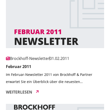
für die Einzelhandelsbranche sowie bedeutende
Transaktionen. Erfahren Sie mehr über unsere […]
Brockhoff-Newsletter
01.02.2011
Februar 2011
Im Februar-Newsletter 2011 von Brockhoff & Partner
erwartet Sie ein Überblick über die neuesten
Entwicklungen des Unternehmens, inklusive der
WEITERLESEN
Einführung unserer innovativen iPhone-App für den
Brockhoff Atlas der 1a-Lagen. Außerdem präsentieren wir