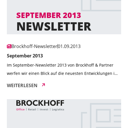
Brockhoff-Newsletter
01.09.2013
September 2013
Im September-Newsletter 2013 von Brockhoff & Partner
werfen wir einen Blick auf die neuesten Entwicklungen im
Immobilienmarkt und stellen spannende Deals sowie
WEITERLESEN
Projekte vor. Themen wie Nachhaltigkeit bei
Büroimmobilien und der neue Büromietspiegel für das
Ruhrgebiet stehen im Mittelpunkt. Außerdem informieren
wir über die erfolgreiche Expansion von Marken wie
McPaper, GINA LAURA und Jeans Fritz. […]