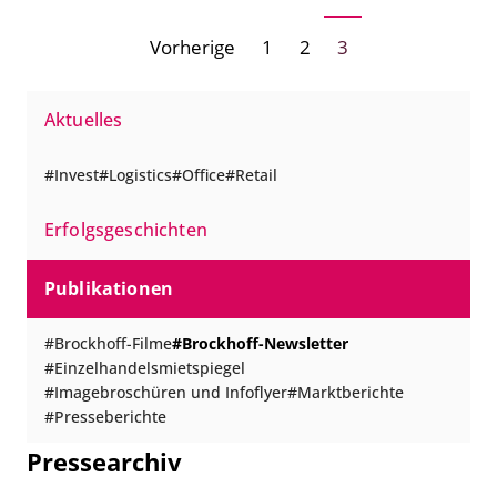
neuen Einzelhandelsmietspiegel für 2011 vor und
Seitennummerierung
Vorherige
1
2
3
berichten über wichtige Deals sowie aktuelle
der
Entwicklungen im Gewerbeimmobilienmarkt. Freuen Sie
Beiträge
sich auf […]
Aktuelles
Invest
Logistics
Office
Retail
Erfolgsgeschichten
Publikationen
Brockhoff-Filme
Brockhoff-Newsletter
Einzelhandelsmietspiegel
Imagebroschüren und Infoflyer
Marktberichte
Presseberichte
Pressearchiv