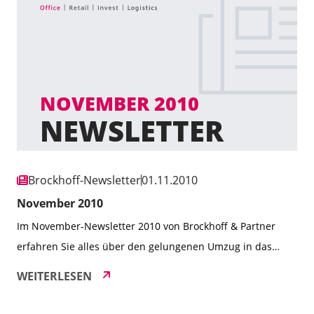
Ihnen aktuelle Projekte, wie das Neubauvorhaben RÜ62 in
Essen, sowie Marktberichte und wertvolle Informationen
aus den Bereichen Einzelhandel, Büroimmobilien und
Retail-Investment. Erfahren Sie […]
Brockhoff-Newsletter
01.11.2010
November 2010
Im November-Newsletter 2010 von Brockhoff & Partner
erfahren Sie alles über den gelungenen Umzug in das
neue Bürohaus, die wachsende Expertise durch neue
WEITERLESEN
Teammitglieder sowie die anhaltend starke Marktpräsenz
des Unternehmens. Zudem stellen wir Ihnen unseren