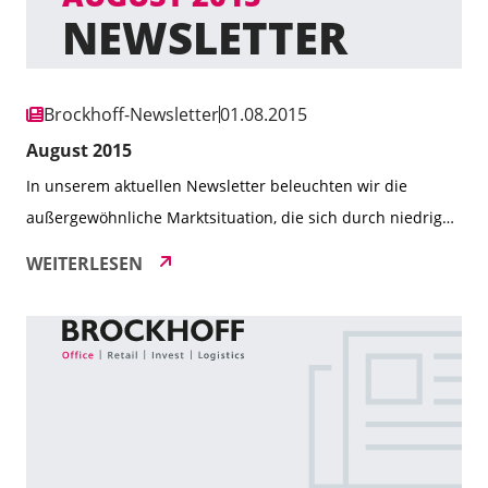
Brockhoff-Newsletter
01.08.2015
August 2015
In unserem aktuellen Newsletter beleuchten wir die
außergewöhnliche Marktsituation, die sich durch niedrige
Zinsen und eine starke Nachfrage nach Immobilien
WEITERLESEN
auszeichnet. Erfahren Sie mehr über unsere erfolgreichen
Transaktionen im Bereich Büro- und Geschäftshäuser,
Einzelhandelsvermietungen sowie die wachsende
Bedeutung von B- und C-Städten als Investitionsstandorte.
Zudem informieren wir Sie über spannende Projekte,
unsere Präsenz auf der […]