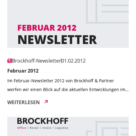
über die erfolgreiche Fertigstellung des Neubaukomplexes
[…]
Brockhoff-Newsletter
01.02.2012
Februar 2012
Im Februar-Newsletter 2012 von Brockhoff & Partner
werfen wir einen Blick auf die aktuellen Entwicklungen im
Einzelhandels- und Immobilienmarkt, unter anderem mit
WEITERLESEN
dem neuen Mietspiegel für Einzelhandelsimmobilien.
Außerdem stellen wir spannende Projekte vor, wie das
Neubauvorhaben Rü 62 in Essen, und berichten über
erfolgreiche Transaktionen. Erfahren Sie mehr über unser