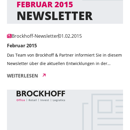
Brockhoff-Newsletter
01.02.2015
Februar 2015
Das Team von Brockhoff & Partner informiert Sie in diesem
Newsletter über die aktuellen Entwicklungen in der
Immobilienbranche und erfolgreiche Transaktionen in den
WEITERLESEN
Bereichen Büro, Einzelhandel und Investment. Neben der
Vorstellung unserer neuen Brockhoff & Partner App und
den Immobilienmarkttrends für 2015, geben wir Einblicke
in unsere Aktivitäten auf der Expo Real und berichten über
[…]