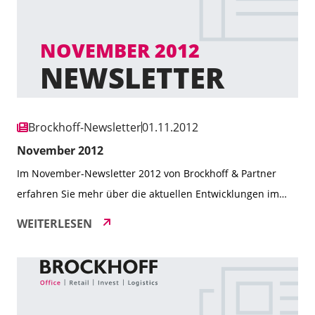
Brockhoff-Newsletter
01.11.2012
November 2012
Im November-Newsletter 2012 von Brockhoff & Partner
erfahren Sie mehr über die aktuellen Entwicklungen im
Immobiliensektor. Schwerpunkte sind die Auswirkungen
WEITERLESEN
des Online-Handels auf den stationären Einzelhandel
sowie der zunehmende Trend zu attraktiven Büroflächen,
um qualifizierte Fachkräfte zu gewinnen. Zudem stellen wir
Ihnen einige unserer neuesten Deals vor und berichten